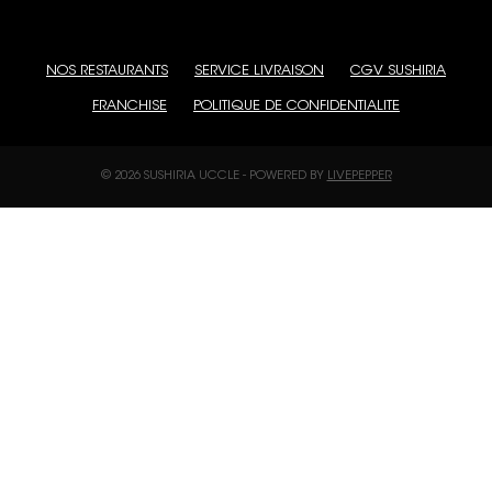
NOS RESTAURANTS
SERVICE LIVRAISON
CGV SUSHIRIA
FRANCHISE
POLITIQUE DE CONFIDENTIALITE
© 2026 SUSHIRIA UCCLE
-
POWERED BY
LIVEPEPPER