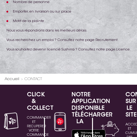
Nombre de personne
Emporter, en livraison ou sur place
Motif de la plainte
Nous vous répondrons dans les meilleurs délais.
Vous recherchez un emploi ? Consultez notre page Recrutement.
Vous souhaitez devenir licencié Sushiria ? Consultez notre page Licence.
Accueil
CONTACT
CLICK
NOTRE
CO
&
APPLICATION
SUR
COLLECT
DISPONIBLE
LE
TÉLÉCHARGER
SITE
COMMANDER
LA
ET
ACCE
RECUPERER
ET
VOTRE
CUMU
COMMANDE