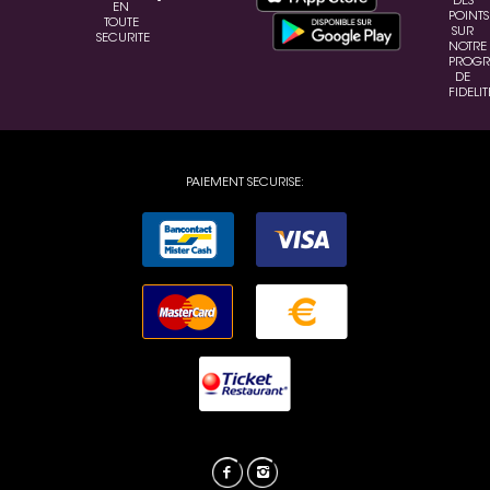
DES
EN
POINTS
TOUTE
SUR
SECURITE
NOTRE
PROG
DE
FIDELIT
PAIEMENT SECURISE: